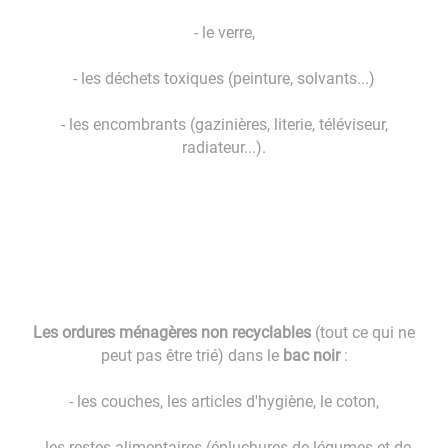
- le verre,
- les déchets toxiques (peinture, solvants...)
- les encombrants (gazinières, literie, téléviseur,
radiateur...).
Les ordures ménagères non recyclables
(tout ce qui ne
peut pas être trié) dans le
bac noir
:
- les couches, les articles d'hygiène, le coton,
- les restes alimentaires (épluchures de légumes et de